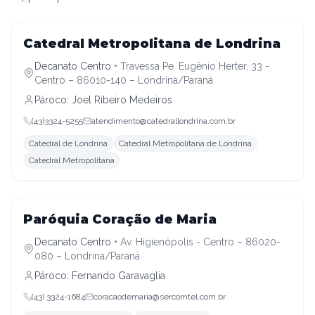
Decanato Centro
Catedral Metropolitana de Londrina
Decanato Centro
•
Travessa Pe. Eugênio Herter, 33 -
Centro – 86010-140 – Londrina/Paraná
Pároco:
Joel Ribeiro Medeiros
(43)3324-5255
atendimento@catedrallondrina.com.br
Catedral de Londrina
Catedral Metropolitana de Londrina
Catedral Metropolitana
Decanato Centro
Paróquia Coração de Maria
Decanato Centro
•
Av. Higienópolis - Centro – 86020-
080 – Londrina/Paraná
Pároco:
Fernando Garavaglia
(43) 3324-1684
coracaodemaria@sercomtel.com.br