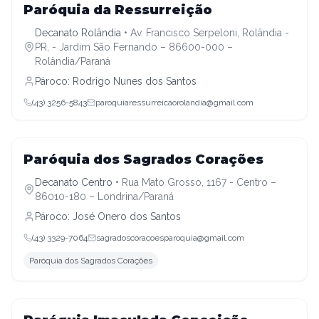
Decanato Rolândia
Paróquia da Ressurreição
Decanato Rolândia
•
Av. Francisco Serpeloni, Rolândia -
PR, - Jardim São Fernando – 86600-000 –
Rolândia/Paraná
Pároco:
Rodrigo Nunes dos Santos
(43) 3256-5843
paroquiaressurreicaorolandia@gmail.com
Decanato Centro
Paróquia dos Sagrados Corações
Decanato Centro
•
Rua Mato Grosso, 1167 - Centro –
86010-180 – Londrina/Paraná
Pároco:
José Onero dos Santos
(43) 3329-7064
sagradoscoracoesparoquia@gmail.com
Paróquia dos Sagrados Corações
Decanato Centro