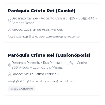
Decanato Cambé
Paróquia Cristo Rei (Cambé)
Decanato Cambé
•
Av. Santo Cassaro, 429 – 86191-250 -
Cambé/Paraná
Pároco:
Lucimar de Assis Mendes
(43) 3254-8448
paroquiacristoreicambe@yahoo.com.br
Decanato Porecatu
Paróquia Cristo Rei (Lupionópolis)
Decanato Porecatu
•
Rua Pereira Lira, 789 - Centro –
86635-000 – Lupinóplois/Paraná
Pároco:
Mauro Batista Pedrinelli
(43) 3660-1113
cristoreilupionopolis@hotmail.com
Paróquia Cristo Rei