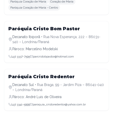
Paróquia Coração de Maria
Coração de Maria
Paróquia Coração de Maria - Centro
Decanato Ibiporã
Paróquia Cristo Bom Pastor
Decanato Ibiporã
•
Rua Nova Esperança, 222 – 86031-
140 – Londrina/Paraná
Pároco:
Marcelino Modelski
(43) 3337-7595
parcristobpastor@hotmail.com
Decanato Sul
Paróquia Cristo Redentor
Decanato Sul
•
Rua Braga, 99 - Jardim Piza – 86041-040
– Londrina/Paraná
Pároco:
André Luis de Oliveira
(43) 3341-5999
paroquia_cristoredentor@yahoo.com.br