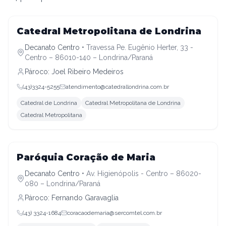
Decanato Centro
Catedral Metropolitana de Londrina
Decanato Centro
•
Travessa Pe. Eugênio Herter, 33 -
Centro – 86010-140 – Londrina/Paraná
Pároco:
Joel Ribeiro Medeiros
(43)3324-5255
atendimento@catedrallondrina.com.br
Catedral de Londrina
Catedral Metropolitana de Londrina
Catedral Metropolitana
Decanato Centro
Paróquia Coração de Maria
Decanato Centro
•
Av. Higienópolis - Centro – 86020-
080 – Londrina/Paraná
Pároco:
Fernando Garavaglia
(43) 3324-1684
coracaodemaria@sercomtel.com.br