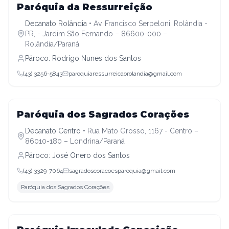
Decanato Rolândia
Paróquia da Ressurreição
Decanato Rolândia
•
Av. Francisco Serpeloni, Rolândia -
PR, - Jardim São Fernando – 86600-000 –
Rolândia/Paraná
Pároco:
Rodrigo Nunes dos Santos
(43) 3256-5843
paroquiaressurreicaorolandia@gmail.com
Decanato Centro
Paróquia dos Sagrados Corações
Decanato Centro
•
Rua Mato Grosso, 1167 - Centro –
86010-180 – Londrina/Paraná
Pároco:
José Onero dos Santos
(43) 3329-7064
sagradoscoracoesparoquia@gmail.com
Paróquia dos Sagrados Corações
Decanato Centro