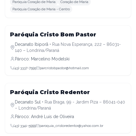
Paróquia Coração de Maria
Coração de Maria
Paróquia Coração de Maria - Centro
Decanato Ibiporã
Paróquia Cristo Bom Pastor
Decanato Ibiporã
•
Rua Nova Esperança, 222 – 86031-
140 – Londrina/Paraná
Pároco:
Marcelino Modelski
(43) 3337-7595
parcristobpastor@hotmail.com
Decanato Sul
Paróquia Cristo Redentor
Decanato Sul
•
Rua Braga, 99 - Jardim Piza – 86041-040
– Londrina/Paraná
Pároco:
André Luis de Oliveira
(43) 3341-5999
paroquia_cristoredentor@yahoo.com.br