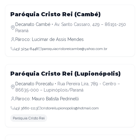
Decanato Cambé
Paróquia Cristo Rei (Cambé)
Decanato Cambé
•
Av. Santo Cassaro, 429 – 86191-250
Paraná
Pároco:
Lucimar de Assis Mendes
(43) 3254-8448
paroquiacristoreicambe@yahoo.com.br
Decanato Porecatu
Paróquia Cristo Rei (Lupionópolis)
Decanato Porecatu
•
Rua Pereira Lira, 789 - Centro –
86635-000 – Lupinóplois/Paraná
Pároco:
Mauro Batista Pedrinelli
(43) 3660-1113
cristoreilupionopolis@hotmail.com
Paróquia Cristo Rei