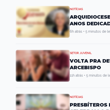
NOTÍCIAS
ARQUIDIOCESE 
ANOS DEDICA
6h atrás
•
5 minutos de le
SETOR JUVENIL
VOLTA PRA DE
ARCEBISPO
11h atrás
•
5 minutos de le
NOTÍCIAS
PRESBÍTEROS 