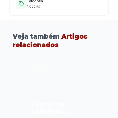
Categoria
Notícias
Veja também
Artigos
relacionados
Notícias
PADRES DE
LONDRINA
PARTICIPAM DO