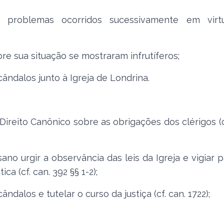
 problemas ocorridos sucessivamente em vir
 sua situação se mostraram infrutíferos;
dalos junto à Igreja de Londrina.
eito Canônico sobre as obrigações dos clérigos (c
urgir a observância das leis da Igreja e vigiar p
a (cf. can. 392 §§ 1-2);
los e tutelar o curso da justiça (cf. can. 1722);