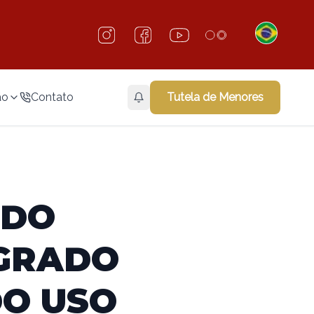
ão
Contato
Tutela de Menores
 DO
AGRADO
DO USO