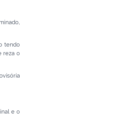
minado,
o tendo
e reza o
visória
nal e o