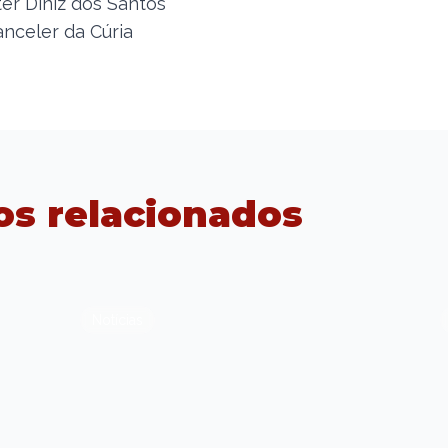
ter Diniz dos Santos
nceler da Cúria
os relacionados
Notícias