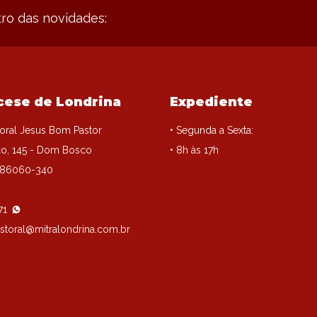
ro das novidades:
cese de Londrina
Expediente
oral Jesus Bom Pastor
• Segunda a Sexta:
o, 145 - Dom Bosco
• 8h às 17h
, 86060-340
71
storal@mitralondrina.com.br