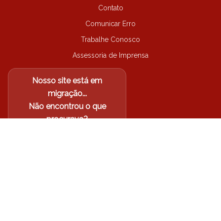
Contato
Comunicar Erro
Trabalhe Conosco
Assessoria de Imprensa
Nosso site está em
migração...
Não encontrou o que
procurava?
Acesse o site antigo
Arquidiocese de Londrina-PR
©
2026
| Todos os direitos
reservados.
Política de Privacidade
Termos de Uso