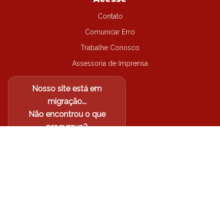
Contato
Comunicar Erro
Trabalhe Conosco
Assessoria de Imprensa
Nosso site está em
migração...
Não encontrou o que
procurava?
Acesse o site antigo
Arquidiocese de Londrina-PR
©
2026
| Todos os direitos
reservados.