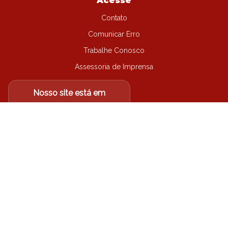
Acesse
Contato
Comunicar Erro
Trabalhe Conosco
Assessoria de Imprensa
Nosso site está em
migração...
Não encontrou o que
procurava?
Acesse o site antigo
Arquidiocese de Londrina-PR
©
2026
| Todos os direitos
reservados.