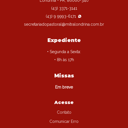
Londrina - PR, 86060-340
(43) 3371-3141
(43) 9 9993-6171
secretariadopastoral@mitralondrina.com.br
Expediente
• Segunda a Sexta:
• 8h às 17h
Missas
Em breve
Acesse
Contato
Comunicar Erro