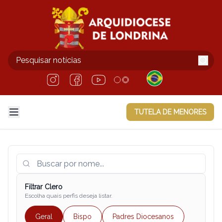
TUTELA DE MENORES
Filtrar Clero
Escolha quais perfis deseja listar.
Geral
Bispo
Padres Diocesanos