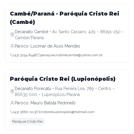
Decanato Cambé
Cambé/Paraná - Paróquia Cristo Rei
(Cambé)
Decanato Cambé
•
Av. Santo Cassaro, 429 – 86191-250 -
Cambé/Paraná
Pároco:
Lucimar de Assis Mendes
(43) 3254-8448
paroquiacristoreicambe@yahoo.com.br
Decanato Porecatu
Paróquia Cristo Rei (Lupionópolis)
Decanato Porecatu
•
Rua Pereira Lira, 789 - Centro –
86635-000 – Lupinóplois/Paraná
Pároco:
Mauro Batista Pedrinelli
(43) 3660-1113
cristoreilupionopolis@hotmail.com
Paróquia Cristo Rei