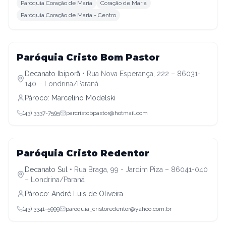
Paróquia Coração de Maria
Coração de Maria
Paróquia Coração de Maria - Centro
Decanato Ibiporã
Paróquia Cristo Bom Pastor
Decanato Ibiporã
•
Rua Nova Esperança, 222 – 86031-
140 – Londrina/Paraná
Pároco:
Marcelino Modelski
(43) 3337-7595
parcristobpastor@hotmail.com
Decanato Sul
Paróquia Cristo Redentor
Decanato Sul
•
Rua Braga, 99 - Jardim Piza – 86041-040
– Londrina/Paraná
Pároco:
André Luis de Oliveira
(43) 3341-5999
paroquia_cristoredentor@yahoo.com.br