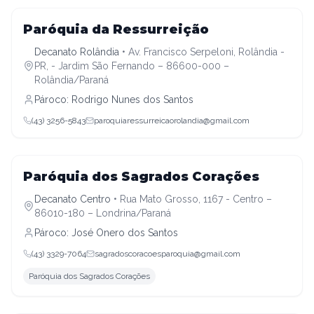
Decanato Rolândia
Paróquia da Ressurreição
Decanato Rolândia
•
Av. Francisco Serpeloni, Rolândia -
PR, - Jardim São Fernando – 86600-000 –
Rolândia/Paraná
Pároco:
Rodrigo Nunes dos Santos
(43) 3256-5843
paroquiaressurreicaorolandia@gmail.com
Decanato Centro
Paróquia dos Sagrados Corações
Decanato Centro
•
Rua Mato Grosso, 1167 - Centro –
86010-180 – Londrina/Paraná
Pároco:
José Onero dos Santos
(43) 3329-7064
sagradoscoracoesparoquia@gmail.com
Paróquia dos Sagrados Corações