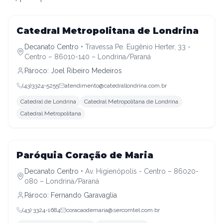
Decanato Centro
Catedral Metropolitana de Londrina
Decanato Centro
•
Travessa Pe. Eugênio Herter, 33 -
Centro – 86010-140 – Londrina/Paraná
Pároco:
Joel Ribeiro Medeiros
(43)3324-5255
atendimento@catedrallondrina.com.br
Catedral de Londrina
Catedral Metropolitana de Londrina
Catedral Metropolitana
Decanato Centro
Paróquia Coração de Maria
Decanato Centro
•
Av. Higienópolis - Centro – 86020-
080 – Londrina/Paraná
Pároco:
Fernando Garavaglia
(43) 3324-1684
coracaodemaria@sercomtel.com.br