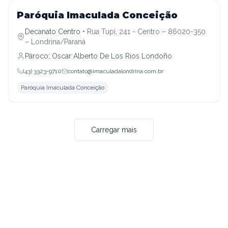
Decanato Centro
Paróquia Imaculada Conceição
Decanato Centro
•
Rua Tupi, 241 - Centro – 86020-350
– Londrina/Paraná
Pároco:
Oscar Alberto De Los Rios Londoño
(43) 3323-9710
contato@imaculadalondrina.com.br
Paróquia Imaculada Conceição
Carregar mais