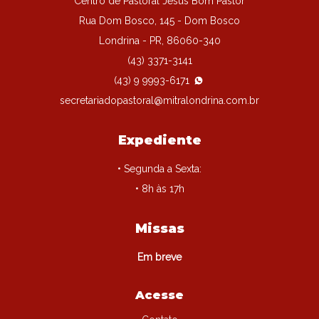
Centro de Pastoral Jesus Bom Pastor
Rua Dom Bosco, 145 - Dom Bosco
Londrina - PR, 86060-340
(43) 3371-3141
(43) 9 9993-6171
secretariadopastoral@mitralondrina.com.br
Expediente
• Segunda a Sexta:
• 8h às 17h
Missas
Em breve
Acesse