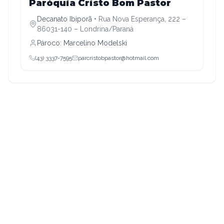
Decanato Ibiporã
Paróquia Cristo Bom Pastor
Decanato Ibiporã
•
Rua Nova Esperança, 222 –
86031-140 – Londrina/Paraná
Pároco:
Marcelino Modelski
(43) 3337-7595
parcristobpastor@hotmail.com