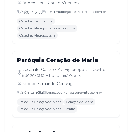
Pároco:
Joel Ribeiro Medeiros
(43)3324-5255
atendimento@catedrallondrina.com.br
Catedral de Londrina
Catedral Metropolitana de Londrina
Catedral Metropolitana
Decanato Centro
Paróquia Coração de Maria
Decanato Centro
•
Av. Higienópolis - Centro –
86020-080 – Londrina/Paraná
Pároco:
Fernando Garavaglia
(43) 3324-1684
coracaodemaria@sercomtel.com.br
Paróquia Coração de Maria
Coração de Maria
Paróquia Coração de Maria - Centro