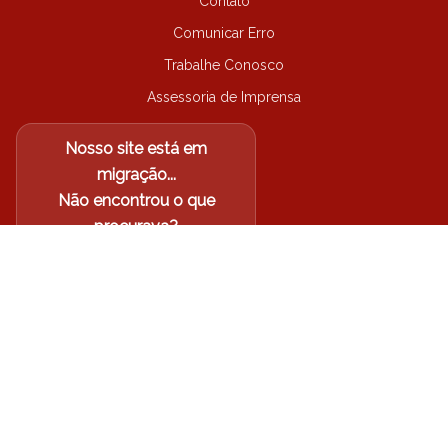
Contato
Comunicar Erro
Trabalhe Conosco
Assessoria de Imprensa
Nosso site está em
migração...
Não encontrou o que
procurava?
Acesse o site antigo
Arquidiocese de Londrina-PR
©
2026
| Todos os direitos
reservados.
Política de Privacidade
Termos de Uso