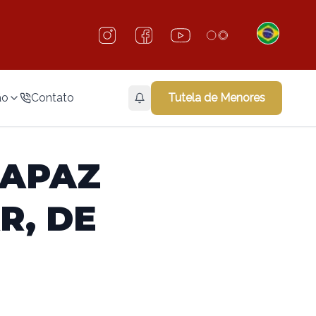
ão
Contato
Tutela de Menores
CAPAZ
R, DE