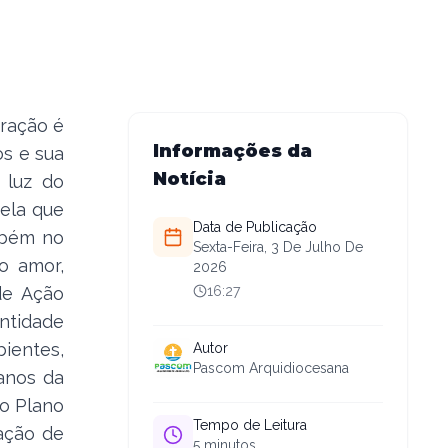
oração é
Informações da
os e sua
Notícia
 luz do
ela que
Data de Publicação
ambém no
Sexta-Feira, 3 De Julho De
o amor,
2026
de Ação
16:27
ntidade
ientes,
Autor
Pascom Arquidiocesana
 anos da
 o Plano
Tempo de Leitura
ação de
5
minutos