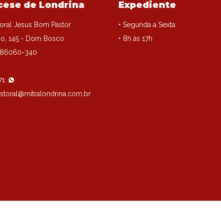
cese de Londrina
Expediente
oral Jesus Bom Pastor
• Segunda a Sexta:
o, 145 - Dom Bosco
• 8h às 17h
, 86060-340
71
storal@mitralondrina.com.br