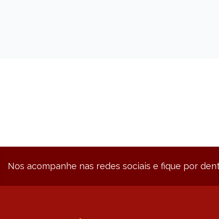
MISSIONÁRIA DA IGREJA
DO BRASIL
Nos acompanhe nas redes sociais e fique por dent