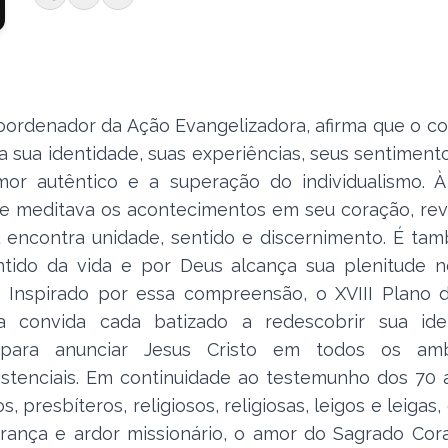
 coordenador da Ação Evangelizadora, afirma que o c
 sua identidade, suas experiências, seus sentiment
or autêntico e a superação do individualismo. À
 e meditava os acontecimentos em seu coração, rev
al encontra unidade, sentido e discernimento. É t
tido da vida e por Deus alcança sua plenitude n
 Inspirado por essa compreensão, o XVIII Plano 
a convida cada batizado a redescobrir sua ide
o para anunciar Jesus Cristo em todos os amb
xistenciais. Em continuidade ao testemunho dos 70
presbíteros, religiosos, religiosas, leigos e leigas,
ança e ardor missionário, o amor do Sagrado Cor