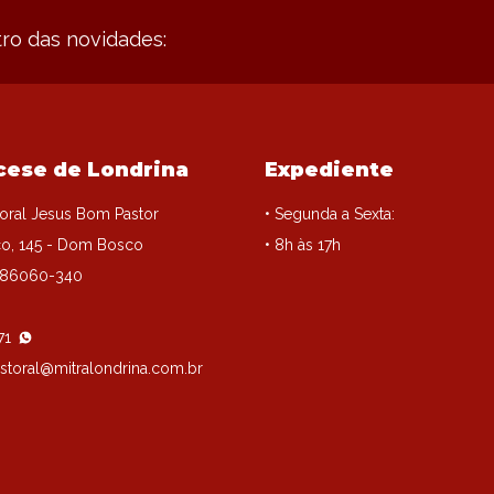
ro das novidades:
cese de Londrina
Expediente
oral Jesus Bom Pastor
• Segunda a Sexta:
o, 145 - Dom Bosco
• 8h às 17h
, 86060-340
71
storal@mitralondrina.com.br