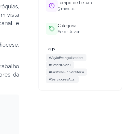
Tempo de Leitura
róquias,
5
minutos
m vista
canal e
Categoria
Setor Juvenil
diocese,
Tags
#AçãoEvangelizadora
#SetorJuvenil
rabalho
#PastoralUniversitária
ores da
#ServidoresAltar