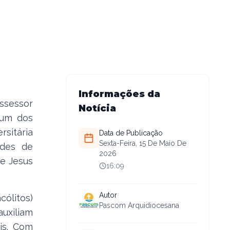
Informações da
ssessor
Notícia
 um dos
rsitária
Data de Publicação
Sexta-Feira, 15 De Maio De
ades de
2026
de Jesus
16:09
Autor
ólitos)
Pascom Arquidiocesana
uxiliam
is. Com