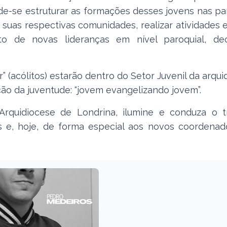
e-se estruturar as formações desses jovens nas pa
as respectivas comunidades, realizar atividades e
to de novas lideranças em nível paroquial, de
r” (acólitos) estarão dentro do Setor Juvenil da arqui
ão da juventude: “jovem evangelizando jovem”.
rquidiocese de Londrina, ilumine e conduza o t
s e, hoje, de forma especial aos novos coordenad