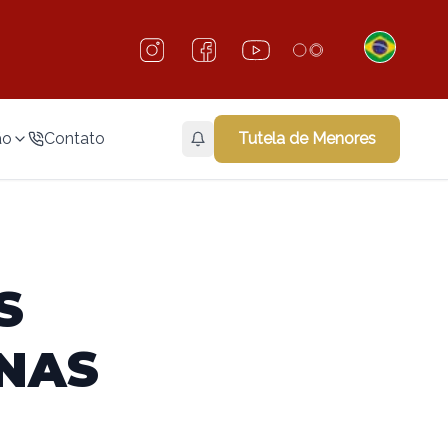
ão
Contato
Tutela de Menores
S
NAS