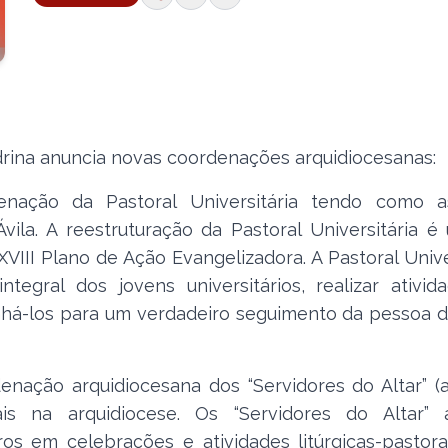
drina anuncia novas coordenações arquidiocesanas:
ação da Pastoral Universitária tendo como a
ila. A reestruturação da Pastoral Universitária é
III Plano de Ação Evangelizadora. A Pastoral Unive
gral dos jovens universitários, realizar ativid
inhá-los para um verdadeiro seguimento da pessoa 
ação arquidiocesana dos “Servidores do Altar” (ac
s na arquidiocese. Os “Servidores do Altar” a
os em celebrações e atividades litúrgicas-pastora