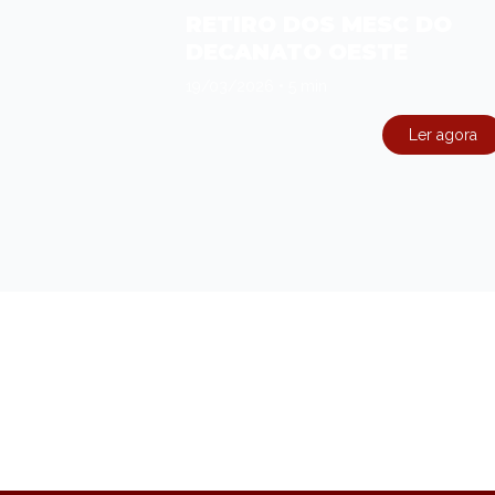
RETIRO DOS MESC DO
DECANATO OESTE
19/03/2026
•
5 min
Ler agora