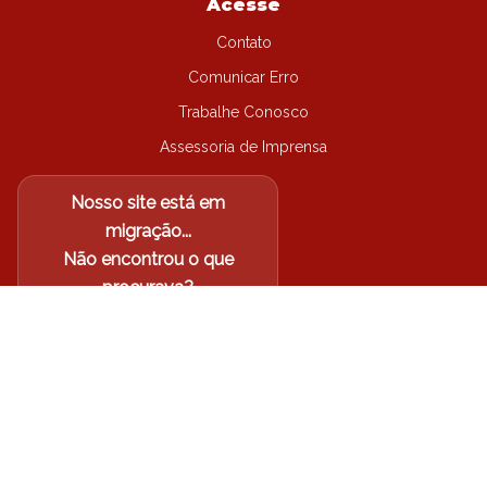
Acesse
Contato
Comunicar Erro
Trabalhe Conosco
Assessoria de Imprensa
Nosso site está em
migração...
Não encontrou o que
procurava?
Acesse o site antigo
Arquidiocese de Londrina-PR
©
2026
| Todos os direitos
reservados.