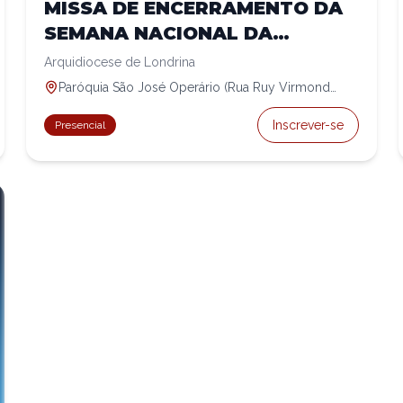
MISSA DE ENCERRAMENTO DA
SEMANA NACIONAL DA
FAMÍLIA
Arquidiocese de Londrina
Paróquia São José Operário (Rua Ruy Virmond
Carnascialli, 486)
Inscrever-se
Presencial