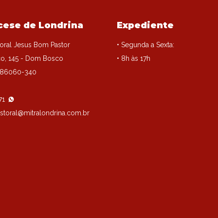
cese de Londrina
Expediente
oral Jesus Bom Pastor
• Segunda a Sexta:
o, 145 - Dom Bosco
• 8h às 17h
, 86060-340
71
storal@mitralondrina.com.br