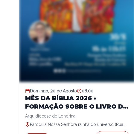
Domingo, 30 de Agosto
08:00
MÊS DA BÍBLIA 2026 •
FORMAÇÃO SOBRE O LIVRO DE
DANIEL
Arquidiocese de Londrina
Paróquia Nossa Senhora rainha do universo (Rua
Ibirá, 99)