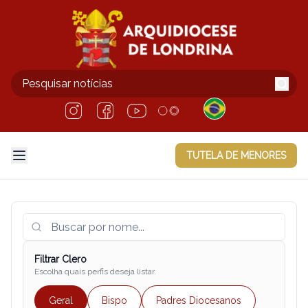
TUTELA DE MENORES
Filtrar Clero
Escolha quais perfis deseja listar.
Geral
Bispo
Padres Diocesanos