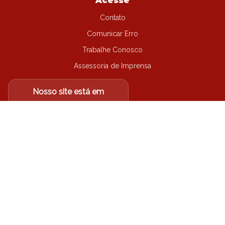
Acesse
Contato
Comunicar Erro
Trabalhe Conosco
Assessoria de Imprensa
Nosso site está em
migração...
Não encontrou o que
procurava?
Acesse o site antigo
Arquidiocese de Londrina-PR
©
2026
| Todos os direitos
reservados.