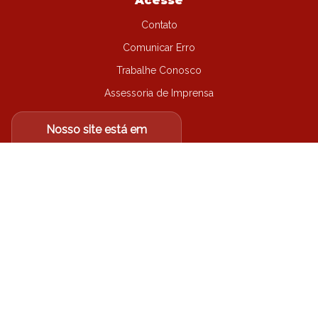
Acesse
Contato
Comunicar Erro
Trabalhe Conosco
Assessoria de Imprensa
Nosso site está em
migração...
Não encontrou o que
procurava?
Acesse o site antigo
Arquidiocese de Londrina-PR
©
2026
| Todos os direitos
reservados.